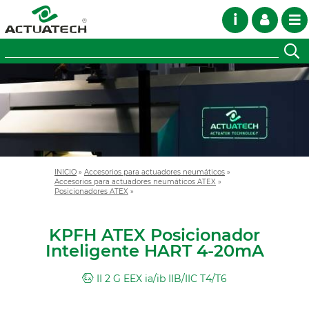
i
INICIO
»
Accesorios para actuadores neumáticos
»
Accesorios para actuadores neumáticos ATEX
»
Posicionadores ATEX
»
KPFH ATEX Posicionador
Inteligente HART 4-20mA
II 2 G EEX ia/ib IIB/IIC T4/T6