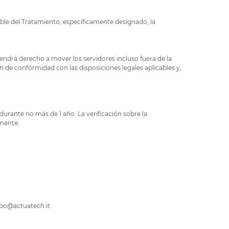
 del Tratamiento, específicamente designado, la
 tendrá derecho a mover los servidores incluso fuera de la
án de conformidad con las disposiciones legales aplicables y,
durante no más de 1 año. La verificación sobre la
camente.
 dpo@actuatech.it