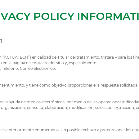
IVACY POLICY INFORMAT
R”)
 “ACTUATECH”) en calidad de Titular del tratamiento, tratará – para los fi
o en la página de contacto del sitio y, especialmente:
, Teléfono, Correo electrónico;
entimiento, y tiene como objetivo proporcionarle la respuesta solicitada
on la ayuda de medios electrónicos, por medio de las operaciones indicadas
ro, organización, consulta, elaboración, modificación, selección, extracció
s fines anteriormente enumerados. Un posible rechazo a proporcionar los d
.