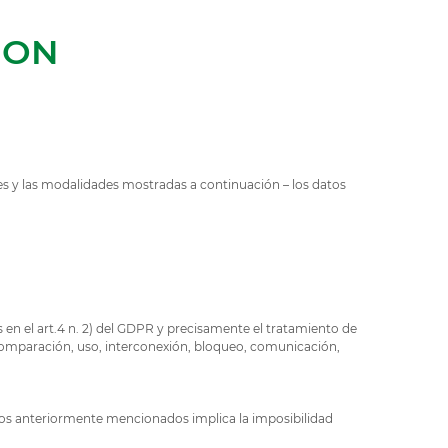
ION
nes y las modalidades mostradas a continuación – los datos
.
 en el art.4 n. 2) del GDPR y precisamente el tratamiento de
n, comparación, uso, interconexión, bloqueo, comunicación,
atos anteriormente mencionados implica la imposibilidad