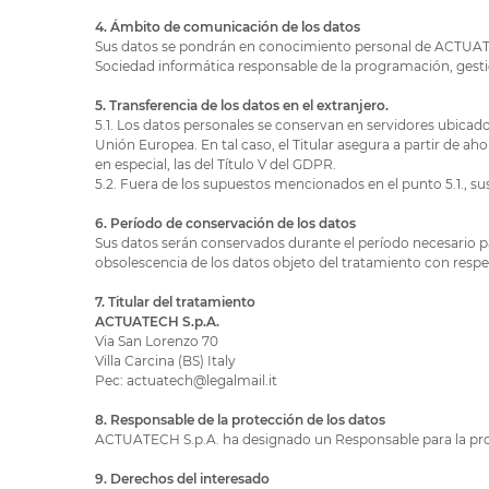
4. Ámbito de comunicación de los datos
Sus datos se pondrán en conocimiento personal de ACTUAT
Sociedad informática responsable de la programación, gestió
5. Transferencia de los datos en el extranjero.
5.1. Los datos personales se conservan en servidores ubicados 
Unión Europea. En tal caso, el Titular asegura a partir de ah
en especial, las del Título V del GDPR.
5.2. Fuera de los supuestos mencionados en el punto 5.1., s
6. Período de conservación de los datos
Sus datos serán conservados durante el período necesario para
obsolescencia de los datos objeto del tratamiento con respec
7. Titular del tratamiento
ACTUATECH S.p.A.
Via San Lorenzo 70
Villa Carcina (BS) Italy
Pec: actuatech@legalmail.it
8. Responsable de la protección de los datos
ACTUATECH S.p.A. ha designado un Responsable para la prot
9. Derechos del interesado