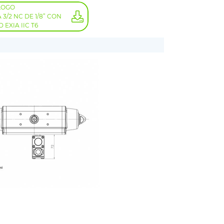
LOGO
3/2 NC DE 1/8” CON
 EXIA IIC T6