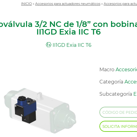
INICIO
»
Accesorios para actuadores neumáticos
»
Accesorios para ac
oválvula 3/2 NC de 1/8” con bobi
II1GD Exia IIC T6
II1GD Exia IIC T6
Macro
Accesori
Categoría
Acce
Subcategoría
E
CÓDIGO DE PEDI
SOLICITA INFOR