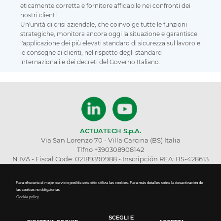
eticamente corretta e fornitore affidabile nei confronti dei
nostri clienti.
Un'unità di crisi aziendale, che coinvolge tutte le funzioni
strategiche, monitora ancora oggi la situazione e garantisce
l'applicazione dei più elevati standard di sicurezza sul lavoro e
le consegne ai clienti, nel rispetto degli standard
internazionali e dei decreti del Governo Italiano.
ACTUATECH S.p.A.
Via San Lorenzo 70 - Villa Carcina (BS) Italia
Tlfno +390308908142
N.IVA - Fiscal Code: 02189390988 - Inscripción REA: BS-428613
Cap. Soc. € 230.000 totalmente desembolsado
WHISTLEBLOWING
Para ofrecerte el mejor servicio posible este sitio utiliza las cookies. Para más detalles sobre la desactivación de
las cookies no obligatorias
TRABAJA CON NOSOTROS
Cookie policy.
PONTE EN CONTACTO CON NOSOTROS
POLÍTICA DE PRIVACIDAD
SCEGLI E